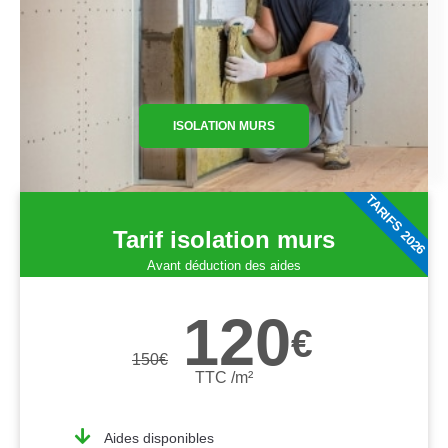
ISOLATION MURS
TARIFS 2026
Tarif isolation murs
Avant déduction des aides
120
€
150
€
TTC /m²
Aides disponibles