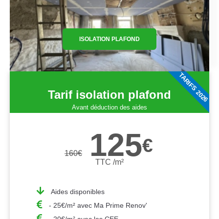
ISOLATION PLAFOND
TARIFS 2026
Tarif isolation plafond
Avant déduction des aides
125
€
160
€
TTC /m²
Aides disponibles
- 25€/m² avec Ma Prime Renov'