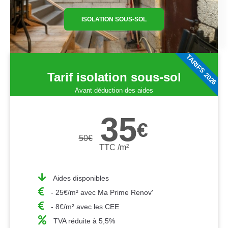
ISOLATION SOUS-SOL
TARIFS 2026
Tarif isolation sous-sol
Avant déduction des aides
35
€
50
€
TTC /m²
Aides disponibles
- 25€/m² avec Ma Prime Renov'
- 8€/m² avec les CEE
TVA réduite à 5,5%