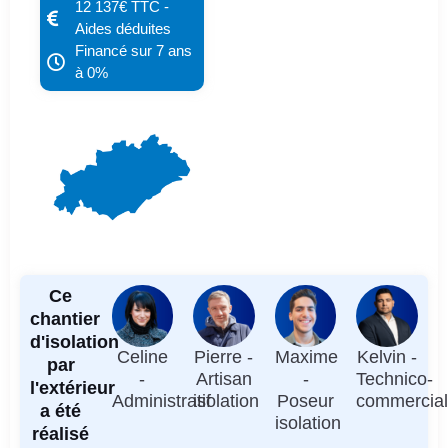
12 137€ TTC -
Aides déduites
Financé sur 7 ans
à 0%
Ce
chantier
d'isolation
Celine
Pierre -
Maxime
Kelvin -
par
-
Artisan
-
Technico-
l'extérieur
Administratif
isolation
Poseur
commercia
a été
isolation
réalisé