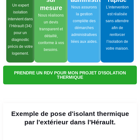
Un expert
mesure
Nous assurons
L’intervention
isolation
la gestion
est réalisée
Nous réalisons
intervient dans
complète des
sans attendre
un devis
l’Hérault (34)
démarches
afin de
transparent et
pour un
administratives
renforcer
détaillé,
diagnostic
liées aux aides.
l’isolation de
conforme à vos
précis de votre
votre maison.
besoins.
logement.
PRENDRE UN RDV POUR MON PROJET D'ISOLATION
THERMIQUE
Exemple de pose d'isolant thermique
par l'extérieur dans l'Hérault.