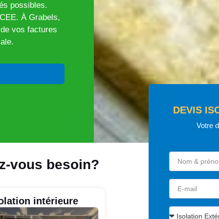
és possibles.
/CEE. À Grabels,
n de vos factures
ale.
DEVIS IS
Votre 
ez-vous besoin?
olation intérieure